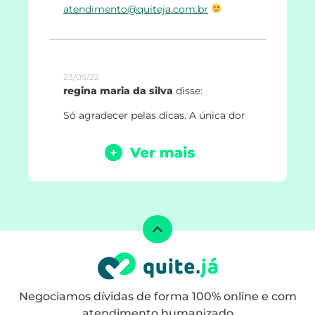
atendimento@quiteja.com.br
23/05/22
regina maria da silva
disse:
Só agradecer pelas dicas. A única dor
de cabeça que tenho é com a dívida
do Banco do Brasil. E com as dicas
que li nesse site estou enviando
minha proposta ao banco. Obrigada!
24/05/22
Jéssica Dantas
disse:
Oi, Regina! Ficamos muito felizes
com seu comentário, conte sempre
com a gente, viu?
Negociamos dívidas de forma 100% online e com
atendimento humanizado