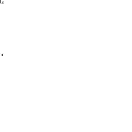
ta
or