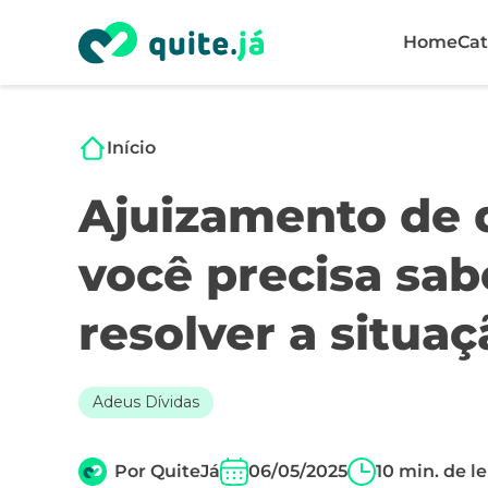
Home
Cat
Início
Ajuizamento de d
você precisa sabe
resolver a situaç
Adeus Dívidas
Por
QuiteJá
06/05/2025
10
min. de le