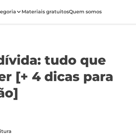
egoria
Materiais gratuitos
Quem somos
ívida: tudo que
r [+ 4 dicas para
ão]
itura