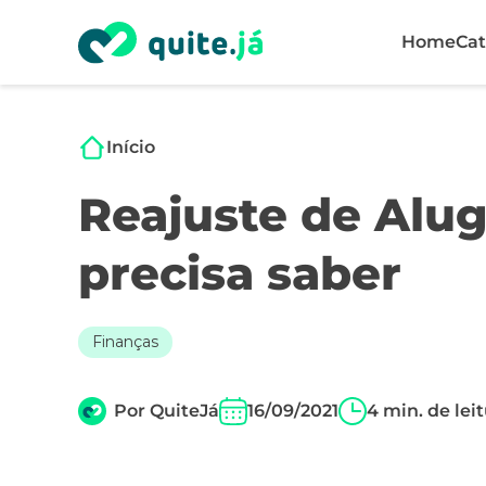
Home
Cat
Início
Reajuste de Alug
precisa saber
Finanças
Por
QuiteJá
16/09/2021
4
min. de lei