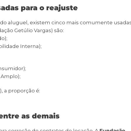
adas para o reajuste
alor do aluguel, existem cinco mais comumente usada
ação Getúlio Vargas) são:
o);
ilidade Interna);
nsumidor);
 Amplo);
, a proporção é:
 entre as demais
ra correção de contratos de locação. A
Fundação