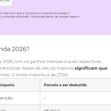
 em permitir que a QuiteJá armazene e processe a
conteúdo solicitado. Você pode deixar de receber esses e-
enda 2026?
a 2026 com os ganhos mensais e suas respectivas
 mencionar: bases de cálculo maiores
significam que
zinho. O limite máximo é de 27,5%.
líquota
Parcela a ser deduzida
senção
–