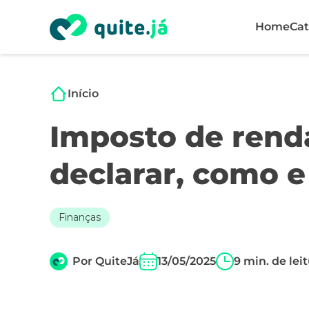
Home
Cat
Início
Imposto de rend
declarar, como 
Finanças
Por
QuiteJá
13/05/2025
9
min. de lei