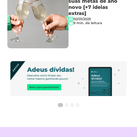
suas metas de ano
novo [+7 ideias
extras]
02/01/2025
9
min. de leitura